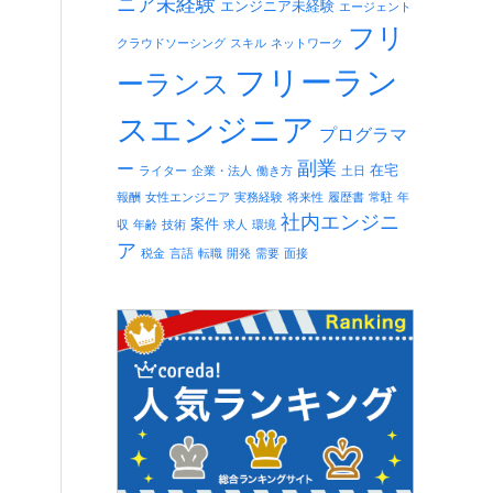
ニア未経験
エンジニア未経験
エージェント
フリ
クラウドソーシング
スキル
ネットワーク
フリーラン
ーランス
スエンジニア
プログラマ
副業
ー
在宅
ライター
企業・法人
働き方
土日
報酬
女性エンジニア
実務経験
将来性
履歴書
常駐
年
社内エンジニ
案件
収
年齢
技術
求人
環境
ア
税金
言語
転職
開発
需要
面接